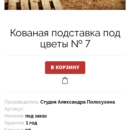
Кованая подставка под
цветы № 7
Производитель
:
Студия Александра Полосухина
Артикул
:
Наличие
:
под заказ
Гарантия
:
1 год
Единица
:
шт